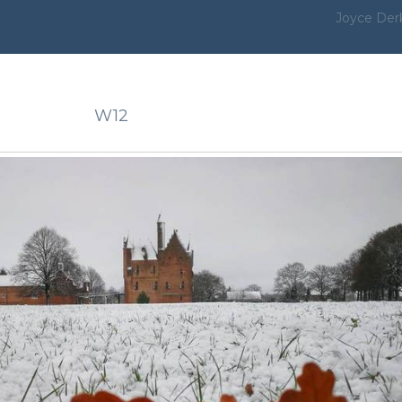
Joyce Der
W12