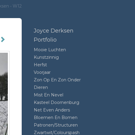
ksen
W12
Joyce Derksen
Portfolio
Mooie Luchten
Kunstzinnig
Herfst
Voorjaar
Zon Op En Zon Onder
Dieren
Mist En Nevel
Kasteel Doornenburg
Net Even Anders
Bloemen En Bomen
Patronen/structuren
Zwartwit/colourspash