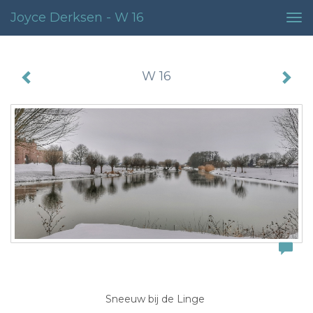
Joyce Derksen - W 16
Tog
nav
W 16
Sneeuw bij de Linge