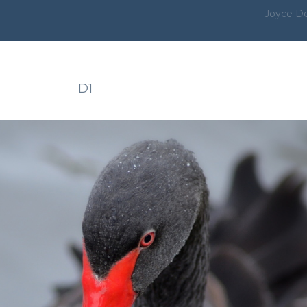
Joyce D
D1