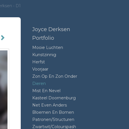
erksen
D1
Joyce Derksen
Portfolio
Mooie Luchten
Kunstzinnig
Herfst
Voorjaar
Zon Op En Zon Onder
Dieren
Mist En Nevel
Kasteel Doornenburg
Net Even Anders
Bloemen En Bomen
Patronen/structuren
Zwartwit/colourspash