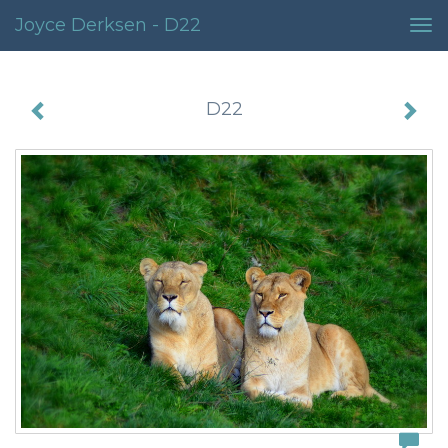
Joyce Derksen - D22
Tog
nav
D22