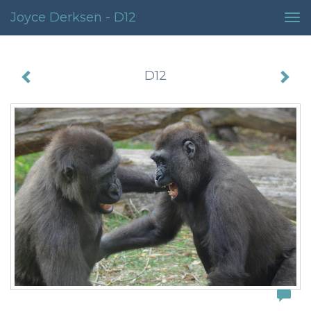
Joyce Derksen - D12
Tog
nav
D12